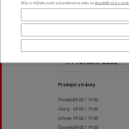
Níže si můžete zvolit své preference nebo se
dozvědět více o soub
Provozní doba
Prodejní stránky
Pondělí
09:00 / 19:00
Úterý
09:00 / 19:00
Středa
09:00 / 19:00
Čtvrtek
09:00 / 19:00