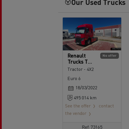
Our Used Trucks
Renault
No offer
Trucks T
520
Tractor - 4X2
Euro 6
18/03/2022
495 014 km
See the offer
contact
the vendor
Ref: 73165