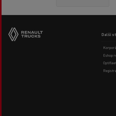
Footer
Další s
menu
Korporá
Eshop r
Optiflee
Registr