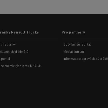
tránky Renault Trucks
Pro partnery
tní stránky
Body builder portal
eklamních předmětů
Mediacentrum
t portal
Informace o opravách a údržbě
ace chemických látek REACH