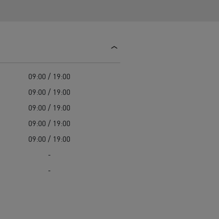
Užitková vozidla Renault Trucks: promyšlený
Údržba komunikací
pracovní nástroj
Svoz odpadu
Renault Trucks záruka výrobce
Čištění a údržba kanalizací
Záchranná a hasičská vozidla
09:00 / 19:00
09:00 / 19:00
09:00 / 19:00
09:00 / 19:00
09:00 / 19:00
-
-