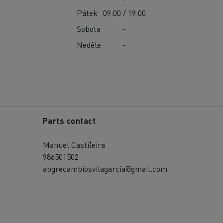
Pátek
09:00 / 19:00
Sobota
-
Neděle
-
Parts contact
Manuel Casti¦eira
986501502
abgrecambiosvilagarcia@gmail.com