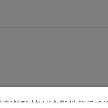
h webových stránkách, k ukládání vašich preferencí a k měření výkonu webových