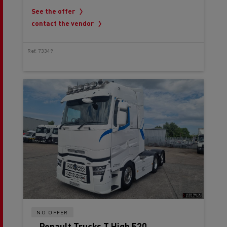
See the offer
contact the vendor
Ref: 73349
NO OFFER
Renault Trucks T High 520