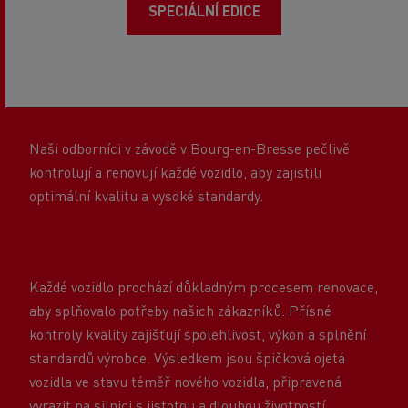
SPECIÁLNÍ EDICE
Naši odborníci v závodě v Bourg-en-Bresse pečlivě
kontrolují a renovují každé vozidlo, aby zajistili
optimální kvalitu a vysoké standardy.
Každé vozidlo prochází důkladným procesem renovace,
aby splňovalo potřeby našich zákazníků. Přísné
kontroly kvality zajišťují spolehlivost, výkon a splnění
standardů výrobce. Výsledkem jsou špičková ojetá
vozidla ve stavu téměř nového vozidla, připravená
vyrazit na silnici s jistotou a dlouhou životností.