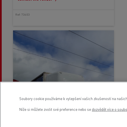
Ref: 73403
Soubory cookie používáme k vylepšení vašich zkušeností na našich
Níže si můžete zvolit své preference nebo se
dozvědět více o soub