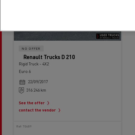
NO OFFER
Renault Trucks D 210
Rigid Truck - 4X2
Euro 6
22/09/2017
316 246 km
See the offer
contact the vendor
Ref: 70489