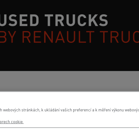
h webových stránkách, k ukládání vašich preferencí a k měření výkonu webových
áruka pro ojetá vozidla SELECTI
orech cookie.