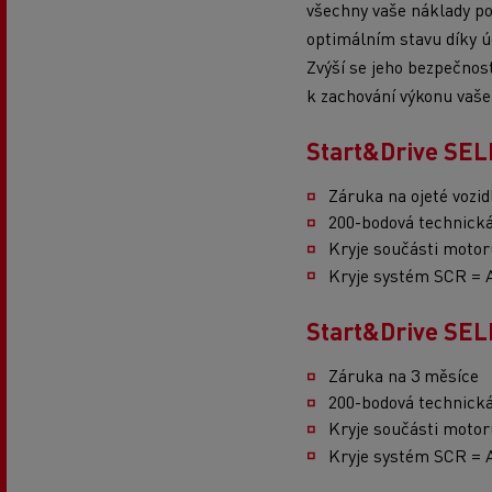
všechny vaše náklady pod
optimálním stavu díky ú
Zvýší se jeho bezpečnos
k zachování výkonu vaše
Start&Drive SE
Záruka na ojeté vozid
200-bodová technická
Kryje součásti motor
Kryje systém SCR = 
Start&Drive SE
Záruka na 3 měsíce
200-bodová technická
Kryje součásti motor
Kryje systém SCR = 