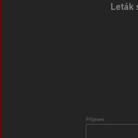
Leták 
Příjmení