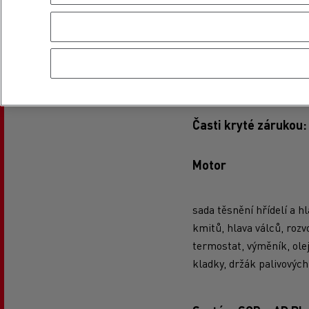
Po absolvovaní 200 bodo
roky s nájezdem 150 000
Platnost v celé evropské
hnací nápravy.
Časti kryté zárukou:
Motor
sada těsnění hřídelí a hl
kmitů, hlava válců, rozv
termostat, výměník, olej
kladky, držák palivových