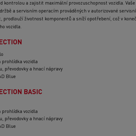
 kontrolou a zajistit maximální provozuschopnost vozidla. Vaše 
držbě a servisním operacím prováděných v autorizované servisní
t, prodlouží životnost komponentů a sníží opotřebení, což v kon
ho vozidla.
LECTION
lo
 prohlídka vozidla
u, převodovky a hnací nápravy
AD Blue
LECTION BASIC
 prohlídka vozidla
u, převodovky a hnací nápravy
AD Blue