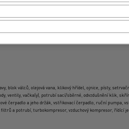
vé technické kontroly je možné uzavřít podle věku vozidla a náje
 km ročně. Možnost odtahu i s návěsem - kryté náklady až do výš
 síti Renault Trucks (více než 1450 servisů) Záruka kryje součá
avy, blok válců, olejová vana, klikový hřídel, ojnice, písty, setrva
ody, ventily, vačka(y), potrubí sací/sběrné, odvzdušnění klik, skř
ové čerpadlo a jeho držák, vstřikovací čerpadlo, ruční pumpa, vs
 filtrů a potrubí, turbokompresor, vzduchový kompresor, řídící 