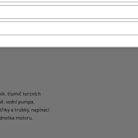
zdu kilometrů až na 2
e 3 500 €.
sti motoru, převodovky a
čník, tlumič torzních
íně, vodní pumpa,
třiky a trubky, napínací
jednotka motoru.