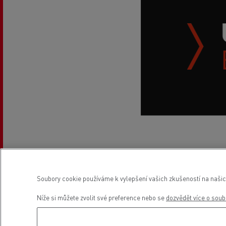
Soubory cookie používáme k vylepšení vašich zkušeností na našic
Z
Níže si můžete zvolit své preference nebo se
dozvědět více o soub