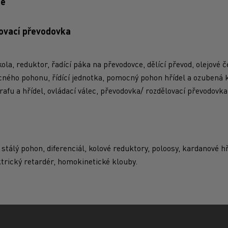
ue
ovací převodovka
kola, reduktor, řadící páka na převodovce, dělící převod, olejové 
ného pohonu, řídící jednotka, pomocný pohon hřídel a ozubená k
afu a hřídel, ovládací válec, převodovka/ rozdělovací převodovka
, stálý pohon, diferenciál, kolové reduktory, poloosy, kardanové hř
trický retardér, homokinetické klouby.