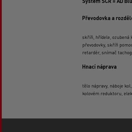
Systém SCR = AD Bl
Převodovka a rozděl
skříň, hřídele, ozubená 
převodovky, skříň pomoc
retardér, snímač tachogr
Hnací náprava
tělo nápravy, náboje kol
kolovém reduktoru, elek