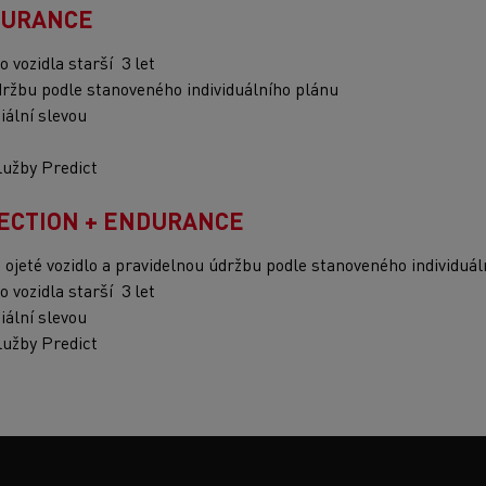
NDURANCE
 vozidla starší 3 let
držbu podle stanoveného individuálního plánu
iální slevou
lužby Predict
ELECTION + ENDURANCE
ojeté vozidlo a pravidelnou údržbu podle stanoveného individuál
 vozidla starší 3 let
iální slevou
lužby Predict