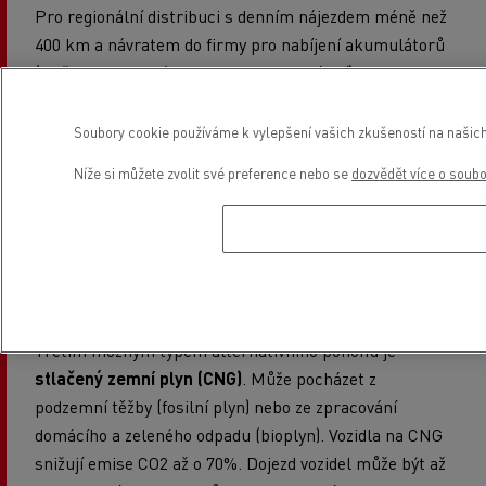
Pro regionální distribuci s denním nájezdem méně než
400 km a návratem do firmy pro nabíjení akumulátorů
(6 až 12 hodin v závislosti na typu nabíjení) je volba
elektrického vozidla
tím pravým řešením. Vozidla s
tímto typem pohonu jsou vhodná zejména pro noční
Soubory cookie používáme k vylepšení vašich zkušeností na našich
dodávky v rámci měst, protože jsou velmi tichá a
Níže si můžete zvolit své preference nebo se
dozvědět více o soub
během provozu neprodukují žádné emise. (s výjimkou
částic souvisejících s brzděním, které platí pro
všechna vozidla).
Třetím možným typem alternativního pohonu je
stlačený zemní plyn (CNG)
. Může pocházet z
podzemní těžby (fosilní plyn) nebo ze zpracování
domácího a zeleného odpadu (bioplyn). Vozidla na CNG
snižují emise CO2 až o 70%. Dojezd vozidel může být až