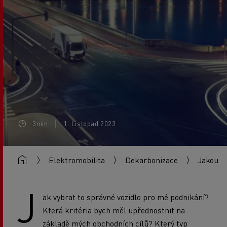
3min
1. Listopad 2023
Elektromobilita
Dekarbonizace
Jakou en
J
ak vybrat to správné vozidlo pro mé podnikání?
Která kritéria bych měl upřednostnit na
základě mých obchodních cílů? Který typ