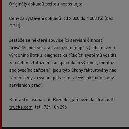
Originály dokladů poštou neposílejte.
Ceny za vystavení dokladů: od 2 000 do 4 000 Kč (bez
DPH).
Jestliže se některé související servisní činnosti
provádějí pod servisní zakázkou (např. výroba nového
výrobního štítku, diagnostika řídicích systémů vozidla
za účelem ztotožnění se specifikací výrobce, montáž
spojovacího zařízení), jsou tyto úkony fakturovány nad
rámec ceny za vydání potvrzení ve výši aktuální ceny
servisních prací.
Kontaktní osoba: Jan Bezděka,
jan.bezdeka@renault-
trucks.com
, tel.: 724 104 296