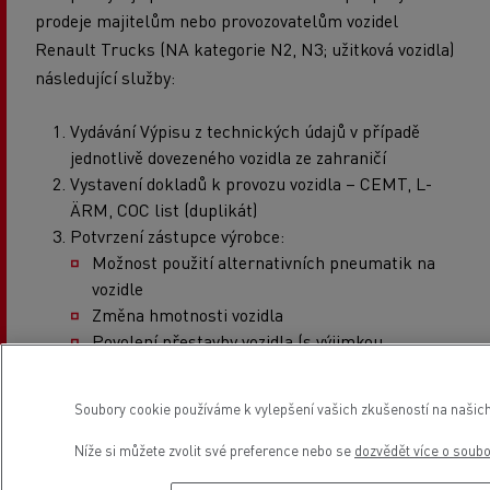
prodeje majitelům nebo provozovatelům vozidel
Renault Trucks (NA kategorie N2, N3; užitková vozidla)
následující služby:
Vydávání Výpisu z technických údajů v případě
jednotlivě dovezeného vozidla ze zahraničí
Vystavení dokladů k provozu vozidla – CEMT, L-
ÄRM, COC list (duplikát)
Potvrzení zástupce výrobce:
Možnost použití alternativních pneumatik na
vozidle
Změna hmotnosti vozidla
Povolení přestavby vozidla (s výjimkou
přestavby na kategorii T)
Montáž spojovacího zařízení
Soubory cookie používáme k vylepšení vašich zkušeností na našich
Změna objemu palivové nádrže
Ztotožnění vozidla z důvodu nečitelného kódu
Níže si můžete zvolit své preference nebo se
dozvědět více o soub
VIN