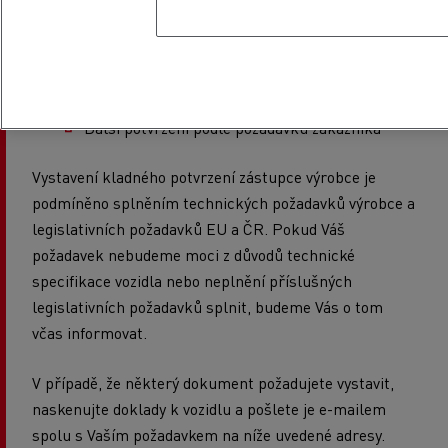
Potvrzení emisní úrovně vozidla
Vydání nového výrobního štítku
Oprava údajů v TP
Preferenční původ vozidla (pouze pro vozidla do
cca 5ti let stáří)
Další potvrzení podle požadavků zákazníka
Vystavení kladného potvrzení zástupce výrobce je
podmíněno splněním technických požadavků výrobce a
legislativních požadavků EU a ČR. Pokud Váš
požadavek nebudeme moci z důvodů technické
specifikace vozidla nebo neplnění příslušných
legislativních požadavků splnit, budeme Vás o tom
včas informovat.
V případě, že některý dokument požadujete vystavit,
naskenujte doklady k vozidlu a pošlete je e-mailem
spolu s Vaším požadavkem na níže uvedené adresy.