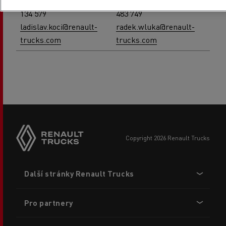
Ladislav Kočí, +420 725
Radek Wluka, +420 724
134 579
483 749
ladislav.koci@renault-
radek.wluka@renault-
trucks.com
trucks.com
copyright 2026 Renault Trucks
Footer
Další stránky Renault Trucks
menu
Pro partnery