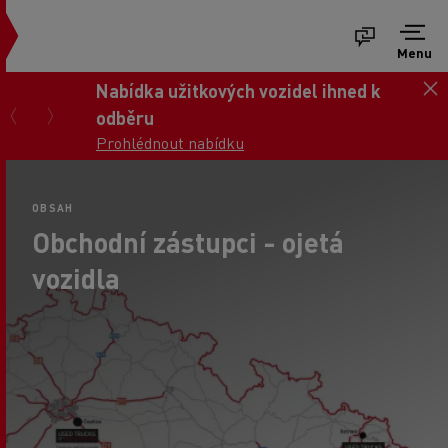
Menu
Nabídka užitkových vozidel ihned k
odběru
Prohlédnout nabídku
OBSAH
Obchodní zástupci - ojetá
vozidla