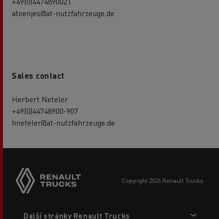
+49(0)4474890021
atoenjes@at-nutzfahrzeuge.de
Sales contact
Herbert Neteler
+49(0)44748900-907
hneteler@at-nutzfahrzeuge.de
copyright 2026 Renault Trucks
Footer
Další stránky Renault Trucks
menu