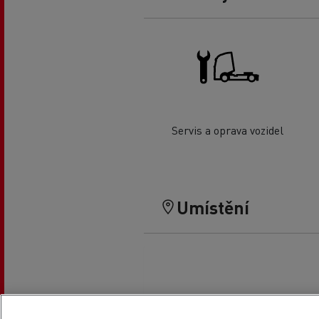
Servis a oprava vozidel
Umístění