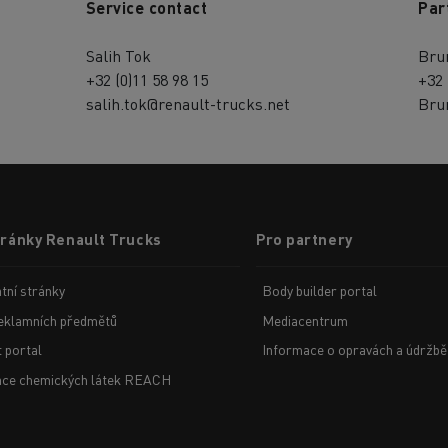
Service contact
Par
Salih Tok
Bru
+32 (0)11 58 98 15
+32 
salih.tok@renault-trucks.net
Bru
tránky Renault Trucks
Pro partnery
tní stránky
Body builder portal
eklamních předmětů
Mediacentrum
t portal
Informace o opravách a údržbě
ace chemických látek REACH