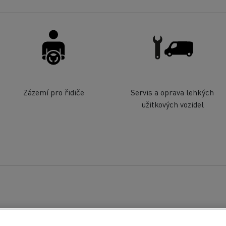
Zázemí pro řidiče
Servis a oprava lehkých
užitkových vozidel