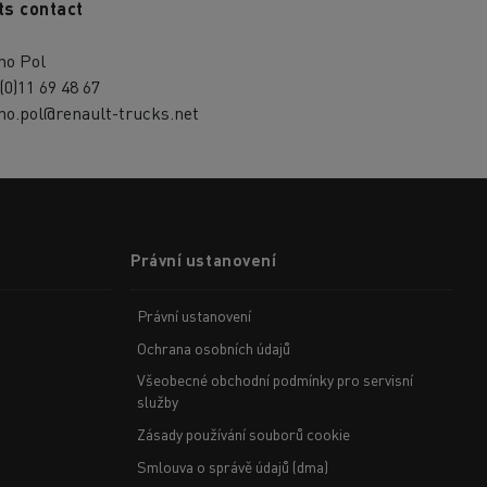
ts contact
no Pol
(0)11 69 48 67
no.pol@renault-trucks.net
Právní ustanovení
Právní ustanovení
Ochrana osobních údajů
Všeobecné obchodní podmínky pro servisní
služby
Zásady používání souborů cookie
Smlouva o správě údajů (dma)