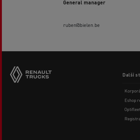
General manager
ruben@bielen.be
Footer
Další s
menu
Korporá
Eshop r
Optiflee
Registr