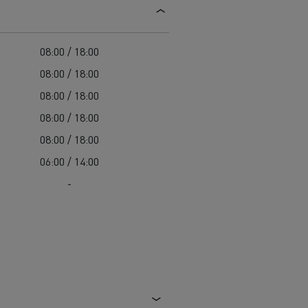
Užitková vozidla Renault Trucks: promyšlený
Údržba komunikací
pracovní nástroj
Svoz odpadu
Renault Trucks záruka výrobce
Čištění a údržba kanalizací
08:00 / 18:00
Záchranná a hasičská vozidla
08:00 / 18:00
08:00 / 18:00
08:00 / 18:00
08:00 / 18:00
06:00 / 14:00
-