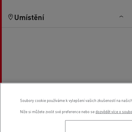
Umístění
Soubory cookie používáme k vylepšení vašich zkušeností na našich
Níže si můžete zvolit své preference nebo se
dozvědět více o soub