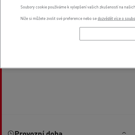
Soubory cookie používáme k vylepšení vašich zkušeností na našich
Níže si můžete zvolit své preference nebo se
dozvědět více o soub
Provozní doba