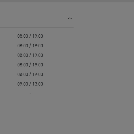
Užitková vozidla Renault Trucks: promyšlený
Údržba komunikací
pracovní nástroj
Svoz odpadu
Renault Trucks záruka výrobce
Čištění a údržba kanalizací
Záchranná a hasičská vozidla
08:00 / 19:00
08:00 / 19:00
08:00 / 19:00
08:00 / 19:00
08:00 / 19:00
09:00 / 13:00
-