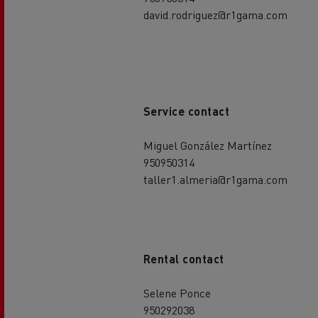
david.rodriguez@r1gama.com
Service contact
Miguel González Martínez
950950314
taller1.almeria@r1gama.com
Rental contact
Selene Ponce
950292038