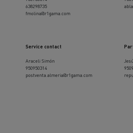
638298735
abl
fmolina@r1gama.com
Service contact
Par
Araceli Simón
Jes
950950314
950
postventa.almeria@r1gama.com
rep