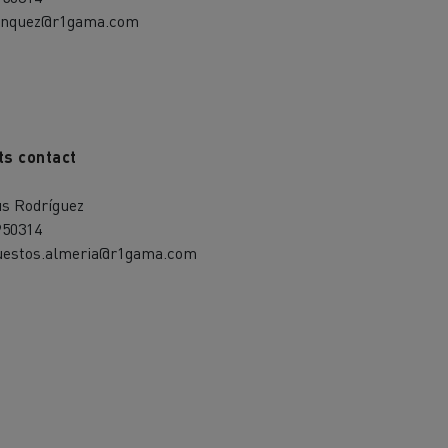
anquez@r1gama.com
ts contact
ús Rodríguez
950314
uestos.almeria@r1gama.com