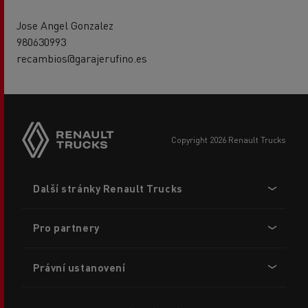
Jose Angel Gonzalez
980630993
recambios@garajerufino.es
copyright 2026 Renault Trucks
Footer
Další stránky Renault Trucks
menu
Pro partnery
Právní ustanovení