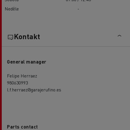
Neděle
-
Kontakt
General manager
Felipe Herraez
980630993
l.f.herraez@garajerufino.es
Parts contact