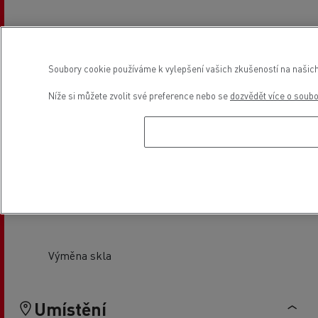
Servis a oprava plošin
Tachografy
Soubory cookie používáme k vylepšení vašich zkušeností na našich
Níže si můžete zvolit své preference nebo se
dozvědět více o soub
Seřízení kol/ náprav
Pneuservis
Výměna skla
Umístění