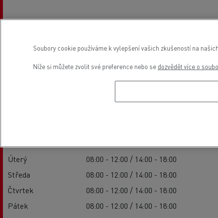
Soubory cookie používáme k vylepšení vašich zkušeností na našich
Níže si můžete zvolit své preference nebo se
dozvědět více o soub
Provozní doba
Prodejní stránky
Pondělí
08:00 - 12:00 / 14:00 - 18:00
Úterý
08:00 - 12:00 / 14:00 - 18:00
Středa
08:00 - 12:00 / 14:00 - 18:00
Čtvrtek
08:00 - 12:00 / 14:00 - 18:00
Pátek
08:00 - 12:00 / 14:00 - 18:00