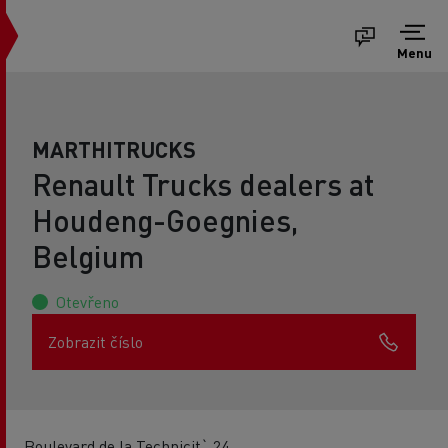
Menu
MARTHITRUCKS
Renault Trucks dealers at
Houdeng-Goegnies,
Belgium
Otevřeno
Zobrazit číslo
Boulevard de la Technicit` 24