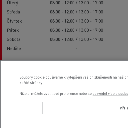
Úterý
08:00 - 12:00 / 13:00 - 17:00
Středa
08:00 - 12:00 / 13:00 - 17:00
Čtvrtek
08:00 - 12:00 / 13:00 - 17:00
Pátek
08:00 - 12:00 / 13:00 - 17:00
Sobota
08:00 - 12:00 / 13:00 - 17:00
Neděle
-
Umístění
Soubory cookie používáme k vylepšení vašich zkušeností na našich
každé stránky.
Níže si můžete zvolit své preference nebo se
dozvědět více o soub
Přij