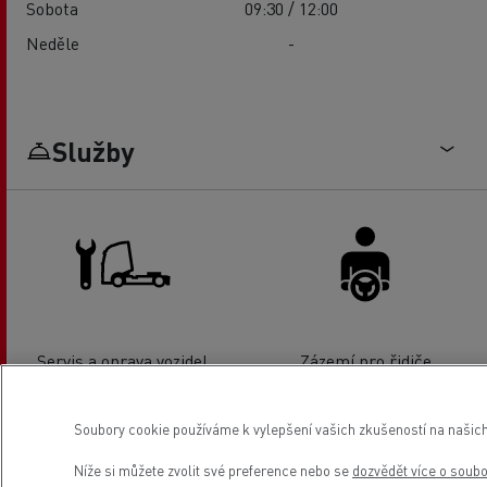
Sobota
09:30 / 12:00
Neděle
-
Služby
Servis a oprava vozidel
Zázemí pro řidiče
Soubory cookie používáme k vylepšení vašich zkušeností na našich
Níže si můžete zvolit své preference nebo se
dozvědět více o soub