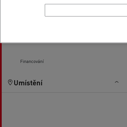
Prodej lehkých užitkových
Servis a oprava lehkých
vozidel
užitkových vozidel
Financování
Umístění