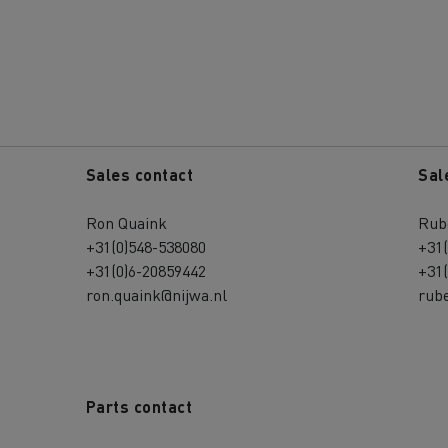
Sales contact
Sal
Ron Quaink
Rub
+31(0)548-538080
+31
+31(0)6-20859442
+31
ron.quaink@nijwa.nl
rube
Parts contact