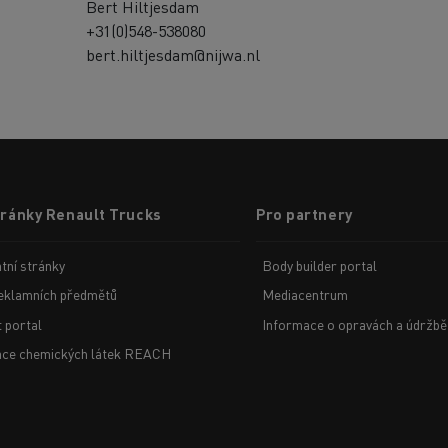
Bert Hiltjesdam
+31(0)548-538080
bert.hiltjesdam@nijwa.nl
tránky Renault Trucks
Pro partnery
tní stránky
Body builder portal
eklamních předmětů
Mediacentrum
t portal
Informace o opravách a údržbě
ace chemických látek REACH