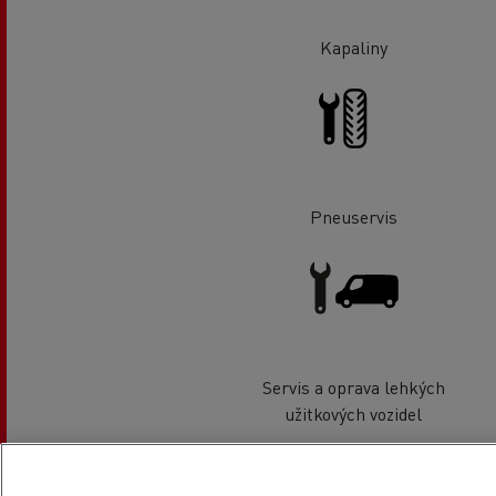
Kapaliny
Pneuservis
Servis a oprava lehkých
užitkových vozidel