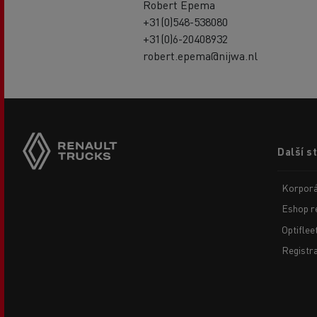
Robert Epema
+31(0)548-538080
+31(0)6-20408932
robert.epema@nijwa.nl
Footer
Další s
menu
Korporá
Eshop r
Optiflee
Registr