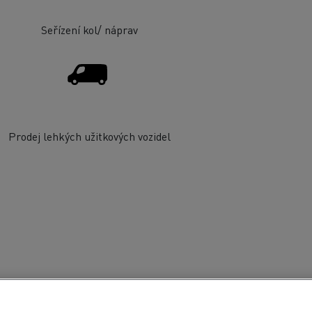
Seřízení kol/ náprav
Prodej lehkých užitkových vozidel