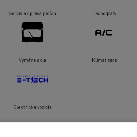
Servis a oprava plošin
Tachografy
Výměna skla
Klimatizace
Elektrická vozidla