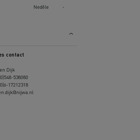
Neděle
-
es contact
en Dijk
(0)548-538080
(0)6-17212318
n.dijk@nijwa.nl