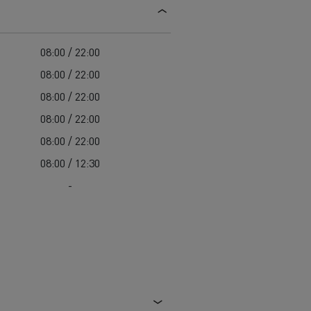
Užitková vozidla Renault Trucks: promyšlený
Údržba komunikací
pracovní nástroj
Svoz odpadu
Renault Trucks záruka výrobce
Čištění a údržba kanalizací
08:00 / 22:00
Záchranná a hasičská vozidla
08:00 / 22:00
08:00 / 22:00
08:00 / 22:00
08:00 / 22:00
08:00 / 12:30
-