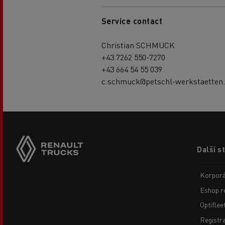
Service contact
Christian SCHMUCK
+43 7262 550-7270
+43 664 54 55 039
c.schmuck@petschl-werkstaetten.
Footer
Další s
menu
Korporá
Eshop r
Optiflee
Registr