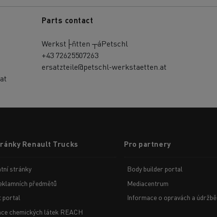
Parts contact
Werkst├ñtten ┬áPetschl
+43 72625507263
ersatzteile@petschl-werkstaetten.at
at
tránky Renault Trucks
Pro partnery
tní stránky
Body builder portal
eklamních předmětů
Mediacentrum
t portal
Informace o opravách a údržbě
ace chemických látek REACH