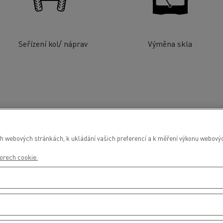
Seřízení kol/ náprav
Výměna skla
h webových stránkách, k ukládání vašich preferencí a k měření výkonu webových
orech cookie.