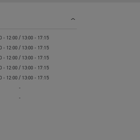
Užitková vozidla Renault Trucks: promyšlený
Údržba komunikací
pracovní nástroj
Svoz odpadu
Renault Trucks záruka výrobce
Čištění a údržba kanalizací
Záchranná a hasičská vozidla
0 - 12:00 / 13:00 - 17:15
0 - 12:00 / 13:00 - 17:15
0 - 12:00 / 13:00 - 17:15
0 - 12:00 / 13:00 - 17:15
0 - 12:00 / 13:00 - 17:15
-
-