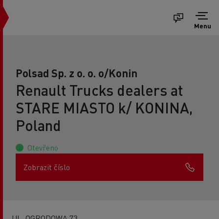
Menu
Polsad Sp. z o. o. o/Konin
Renault Trucks dealers at
STARE MIASTO k/ KONINA,
Poland
Otevřeno
Zobrazit číslo
UL. OGRODOWA 73