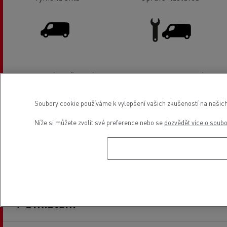
Prodej lehkých užitkových
Servis a oprava lehkých
vozidel
užitkových vozidel
Soubory cookie používáme k vylepšení vašich zkušeností na našich
Níže si můžete zvolit své preference nebo se
dozvědět více o soub
Financování
Umístění