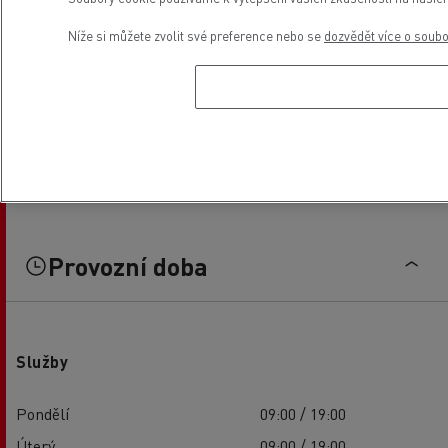
Níže si můžete zvolit své preference nebo se
dozvědět více o soub
Provozní doba
Služby
Pondělí
09:00 / 19:00
Úterý
09:00 / 19:00