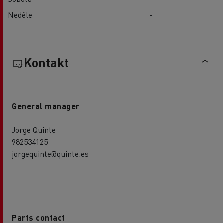
Neděle
-
Kontakt
General manager
Jorge Quinte
982534125
jorgequinte@quinte.es
Parts contact