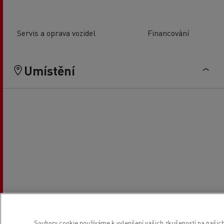
Servis a oprava vozidel
Financování
Umístění
Soubory cookie používáme k vylepšení vašich zkušeností na našich