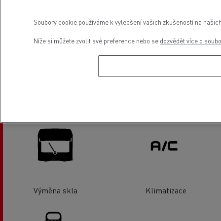
Soubory cookie používáme k vylepšení vašich zkušeností na našich
Kapaliny
Tachografy
Níže si můžete zvolit své preference nebo se
dozvědět více o soub
Seřízení kol/ náprav
Pneuservis
Výměna skla
Klimatizace