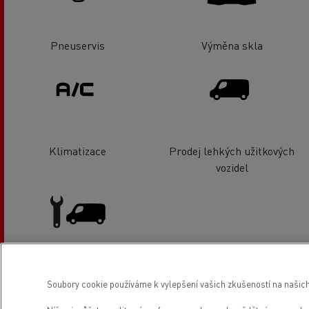
Pneuservis
Výměna skla
Klimatizace
Prodej lehkých užitkových
vozidel
Servis a oprava lehkých
Soubory cookie používáme k vylepšení vašich zkušeností na našich
užitkových vozidel