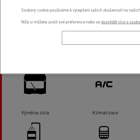
Soubory cookie používáme k vylepšení vašich zkušeností na našich
Kapaliny
Tachografy
Níže si můžete zvolit své preference nebo se
dozvědět více o soub
Seřízení kol/ náprav
Pneuservis
Výměna skla
Klimatizace