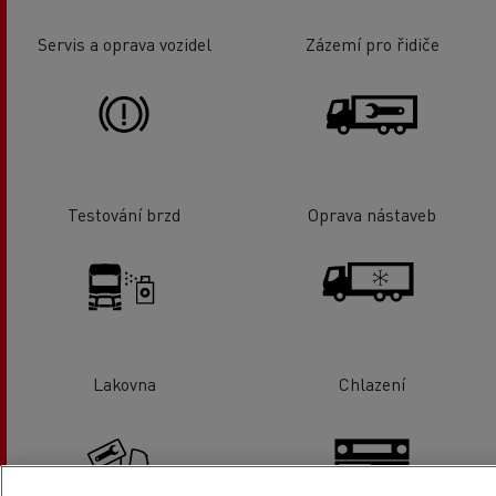
Servis a oprava vozidel
Zázemí pro řidiče
Testování brzd
Oprava nástaveb
Lakovna
Chlazení