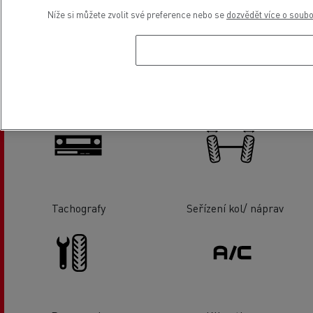
Níže si můžete zvolit své preference nebo se
dozvědět více o soub
Kapaliny
Servis a oprava plošin
Tachografy
Seřízení kol/ náprav