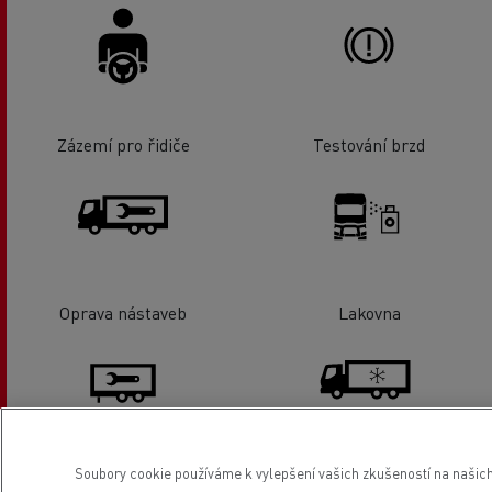
Zázemí pro řidiče
Testování brzd
Oprava nástaveb
Lakovna
Soubory cookie používáme k vylepšení vašich zkušeností na našich
Servis a oprava návěsů
Chlazení