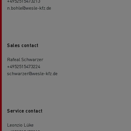
+4952515473213
n.bohle@wesle-kfz.de
Sales contact
Rafeal Schwarzer
+4952515473224
schwarzer@wesle-kfz.de
Service contact
Leonzio Lüke