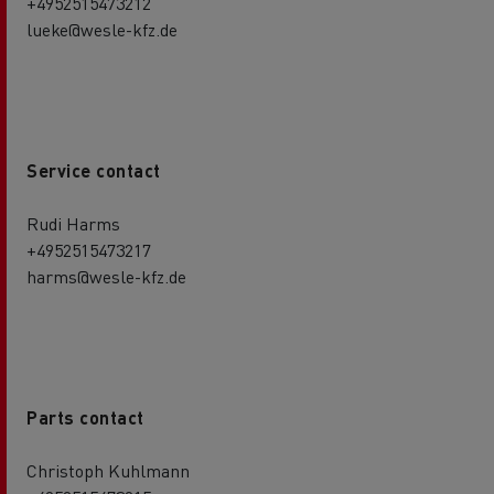
+4952515473212
lueke@wesle-kfz.de
Service contact
Rudi Harms
+4952515473217
harms@wesle-kfz.de
Parts contact
Christoph Kuhlmann