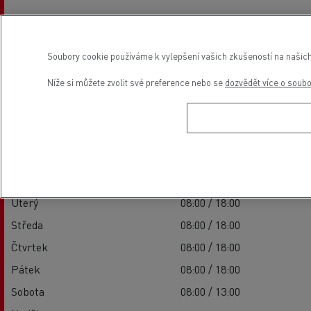
Soubory cookie používáme k vylepšení vašich zkušeností na našich
Provozní doba
Níže si můžete zvolit své preference nebo se
dozvědět více o soub
Prodejní stránky
Pondělí
08:00 / 18:00
Úterý
08:00 / 18:00
Středa
08:00 / 18:00
Čtvrtek
08:00 / 18:00
Pátek
08:00 / 18:00
Sobota
08:00 / 13:00