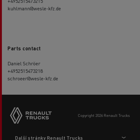
+4952515473215
kuhlmann@wesle-kfz.de
Parts contact
Daniel Schröer
+4952515473218
schroeer@wesle-kfz.de
copyright 2026 Renault Trucks
Footer
Další stránky Renault Trucks
menu