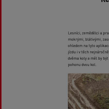
Lesníci, zemědělci a pra
mokrými, blátivými, zas
ohledem na tyto aplikac
jízdu i v těch nejnáročn
dvěma koly a měl by být 
pohonu dvou kol.