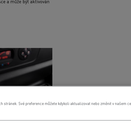
esce a může být aktivován
 stránek. Své preference můžete kdykoli aktualizovat nebo změnit v našem cen