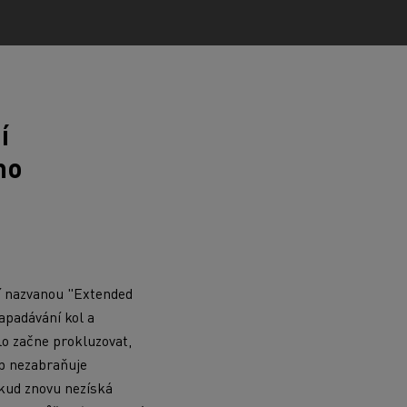
í
ho
í nazvanou "Extended
apadávání kol a
olo začne prokluzovat,
ip nezabraňuje
okud znovu nezíská