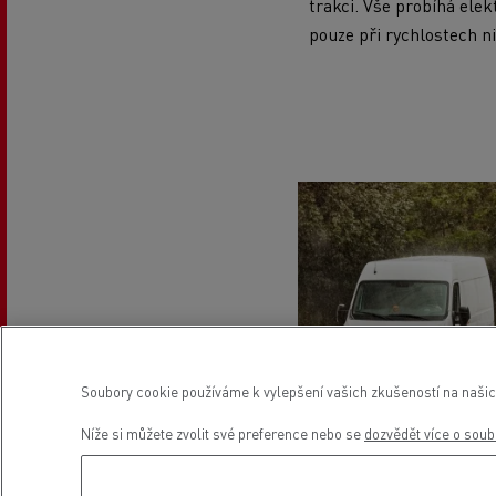
trakci. Vše probíhá elek
pouze při rychlostech n
Soubory cookie používáme k vylepšení vašich zkušeností na našic
Níže si můžete zvolit své preference nebo se
dozvědět více o soub