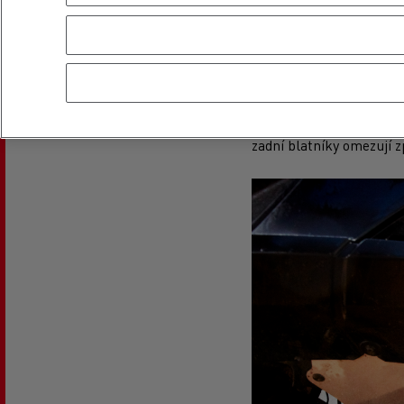
Kromě pneumatik s lepší
sníh", které jsou přizp
chráněn hliníkovou ochr
zadní blatníky omezují z