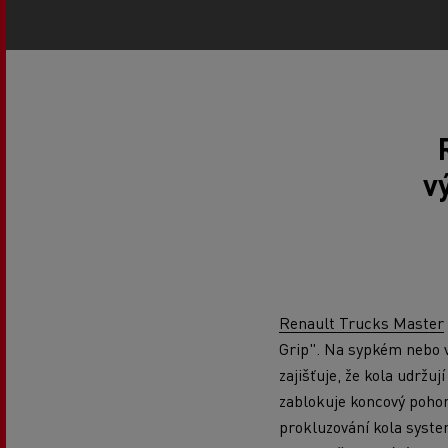
v
Renault Trucks Master
Grip". Na sypkém nebo v
zajišťuje, že kola udržu
zablokuje koncový pohon
prokluzování kola syste