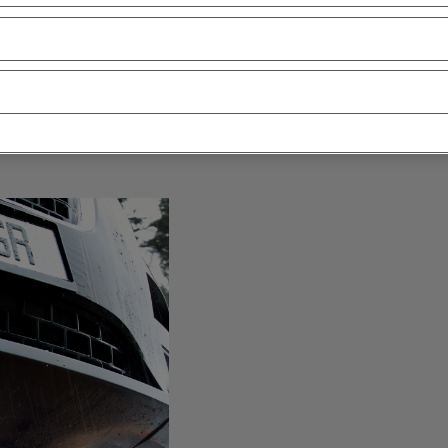
 pneumatiky "bláto a
motor pod kapotou
. A konečně, přední a