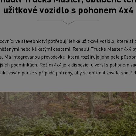
užitkové vozidlo s pohonem 4x4
covníci ve stavebnictví potřebují lehké užitkové vozidlo, které si
něženými nebo klikatými cestami. Renault Trucks Master 4x4 by
e. Má integrovanou převodovku, která rozšiřuje jeho pole půso
ějších podmínkách. Režim 4x4 je k dispozici u verzí s pohonem za
aktivován pouze v případě potřeby, aby se optimalizovala spotře