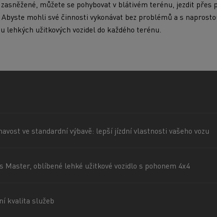
zasněžené, můžete se pohybovat v blátivém terénu, jezdit přes 
. Abyste mohli své činnosti vykonávat bez problémů a s naprostou
u lehkých užitkových vozidel do každého terénu.
navost ve standardní výbavě: lepší jízdní vlastnosti vašeho vozu
 Master, oblíbené lehké užitkové vozidlo s pohonem 4x4
í kvalita služeb