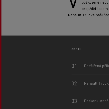
V
poškozené nebo 
projíždět lesem
Renault Trucks naši řad
OBSAH
Rozšířená přil
Renault Trucks
Bezkonkurenčn