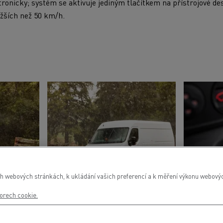
tronicky; systém se aktivuje jediným tlačítkem na přístrojové d
ižších než 50 km/h.
h webových stránkách, k ukládání vašich preferencí a k měření výkonu webových
orech cookie.