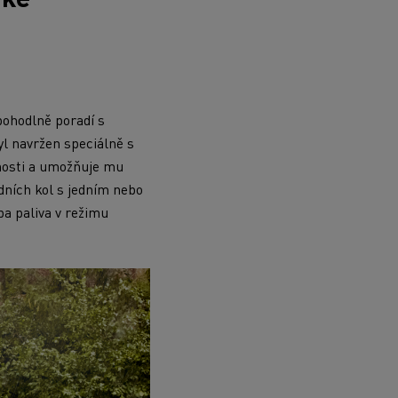
 pohodlně poradí s
l navržen speciálně s
bnosti a umožňuje mu
dních kol s jedním nebo
ba paliva v režimu