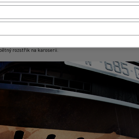
 přilnavostí (které jsou součástí standardní výbavy) máme také
ůsobeny jízdě v náročných podmínkách. Pro zvýšení odolnosti je 
annou deskou o tloušťce 2 mm, resp. 4 mm pro náročné aplikace
pětný rozstřik na karoserii.