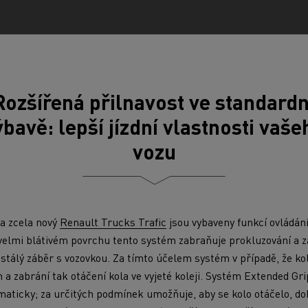
Rozšířená přilnavost ve standardn
ýbavě: lepší jízdní vlastnosti vaše
vozu
a zcela nový
Renault Trucks Trafic
jsou vybaveny funkcí ovládán
elmi blátivém povrchu tento systém zabraňuje prokluzování a z
jí stálý záběr s vozovkou. Za tímto účelem systém v případě, že k
 a zabrání tak otáčení kola ve vyjeté koleji. Systém Extended Gr
maticky; za určitých podmínek umožňuje, aby se kolo otáčelo, d