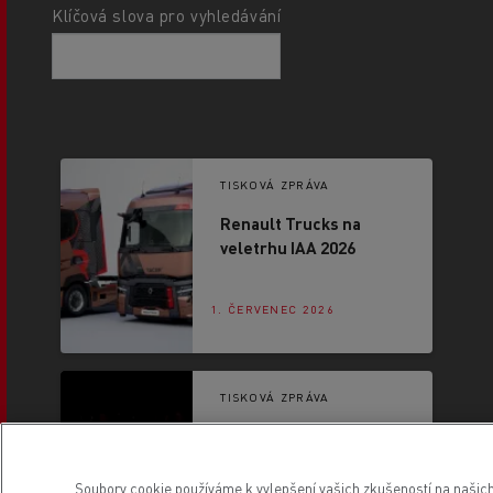
Klíčová slova pro vyhledávání
TISKOVÁ ZPRÁVA
Renault Trucks na
veletrhu IAA 2026
1. ČERVENEC 2026
TISKOVÁ ZPRÁVA
Nové pohonné ústrojí
Renault Trucks: nižší
spotřeba až o 4 %
Soubory cookie používáme k vylepšení vašich zkušeností na našich