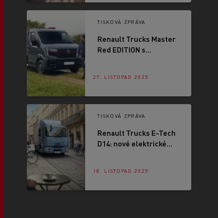
TISKOVÁ ZPRÁVA
Renault Trucks Master
Red EDITION s
pohonem zadních kol a
OFFROAD
27. LISTOPAD 2025
TISKOVÁ ZPRÁVA
Renault Trucks E-Tech
D14: nové elektrické
vozidlo pro centra
měst
18. LISTOPAD 2025