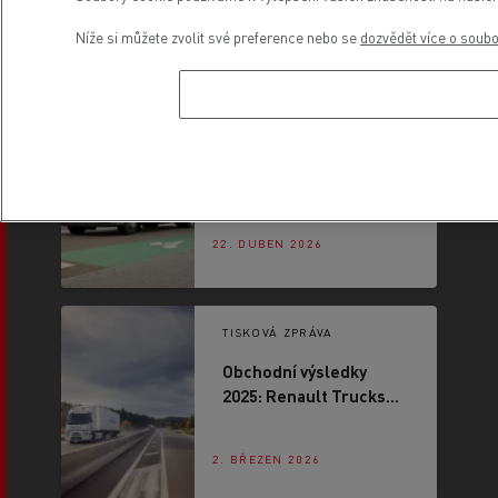
3. ČERVEN 2026
Níže si můžete zvolit své preference nebo se
dozvědět více o soub
TISKOVÁ ZPRÁVA
Renault Trucks D získal
4hvězdičkové
hodnocení bezpečnosti
a označení CitySafe
22. DUBEN 2026
TISKOVÁ ZPRÁVA
Obchodní výsledky
2025: Renault Trucks
upevňuje svou pozici na
trhu
2. BŘEZEN 2026