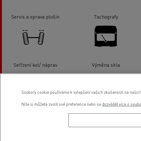
Servis a oprava plošin
Tachografy
Seřízení kol/ náprav
Výměna skla
Soubory cookie používáme k vylepšení vašich zkušeností na našich
Níže si můžete zvolit své preference nebo se
dozvědět více o soub
Servis a oprava lehkých
Financování
užitkových vozidel