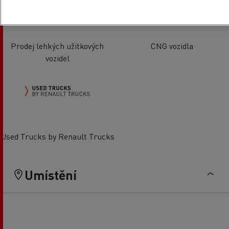
Prodej lehkých užitkových
CNG vozidla
vozidel
Used Trucks by Renault Trucks
Umístění