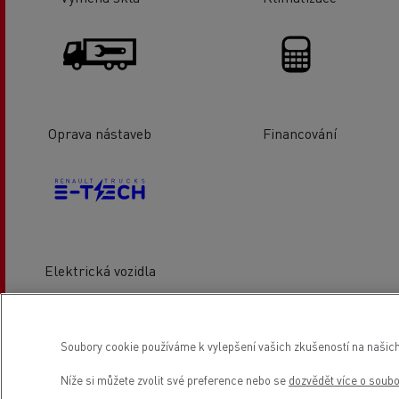
Oprava nástaveb
Financování
Elektrická vozidla
Umístění
Soubory cookie používáme k vylepšení vašich zkušeností na našich
Níže si můžete zvolit své preference nebo se
dozvědět více o soub