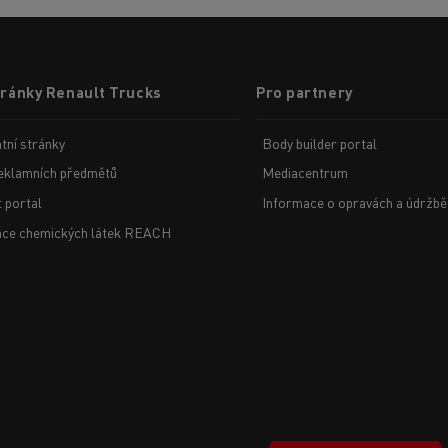
tránky Renault Trucks
Pro partnery
tní stránky
Body builder portal
eklamních předmětů
Mediacentrum
t portal
Informace o opravách a údržbě
ace chemických látek REACH