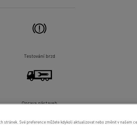
Testování brzd
Oprava nástaveb
 stránek. Své preference můžete kdykoli aktualizovat nebo změnit v našem cen