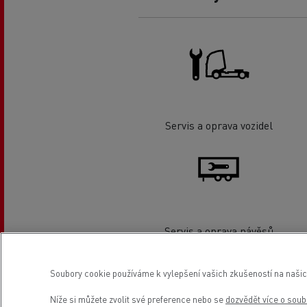
Servis a oprava vozidel
Servis a oprava návěsů
Soubory cookie používáme k vylepšení vašich zkušeností na našic
Umístění
Níže si můžete zvolit své preference nebo se
dozvědět více o soub