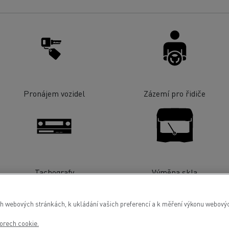
Pronájem vozidel
Zázemí pro řidiče
Tachografy
Výměna skla
h webových stránkách, k ukládání vašich preferencí a k měření výkonu webových
orech cookie.