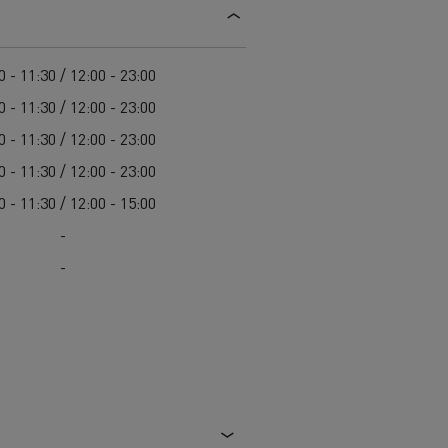
Užitková vozidla Renault Trucks: promyšlený
Údržba komunikací
pracovní nástroj
Svoz odpadu
Renault Trucks záruka výrobce
Čištění a údržba kanalizací
0 - 11:30 / 12:00 - 23:00
Záchranná a hasičská vozidla
0 - 11:30 / 12:00 - 23:00
0 - 11:30 / 12:00 - 23:00
0 - 11:30 / 12:00 - 23:00
0 - 11:30 / 12:00 - 15:00
-
-