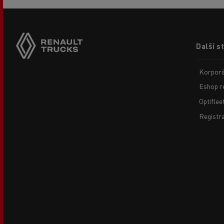
Footer
Další s
menu
Korporá
Eshop r
Optiflee
Registr